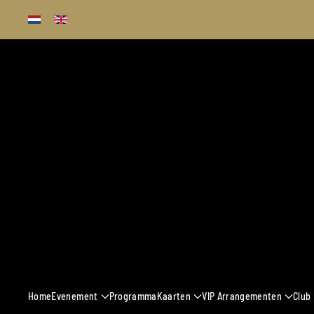
Terug naar hoofdinhoud
13 - 16 MAART 
Home
Evenement
Programma
Kaarten
VIP Arrangementen
Club