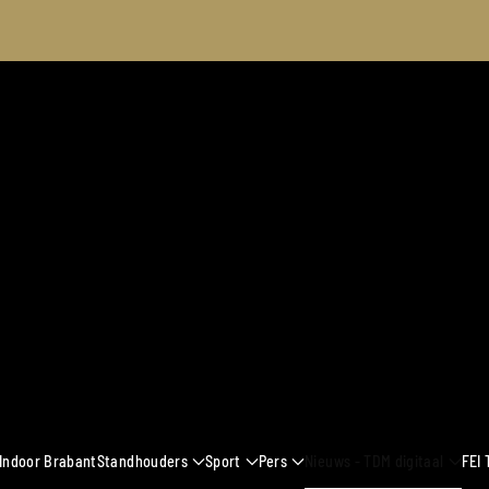
2024
 Indoor Brabant
Standhouders
Sport
Pers
Nieuws - TDM digitaal
FEI 