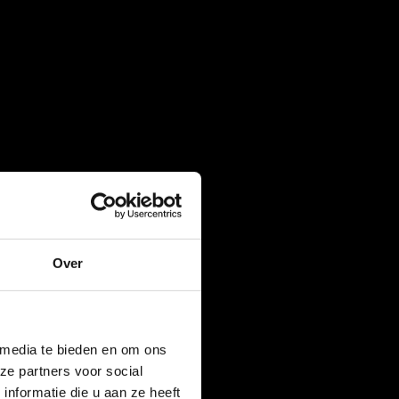
Over
 media te bieden en om ons
ze partners voor social
nformatie die u aan ze heeft